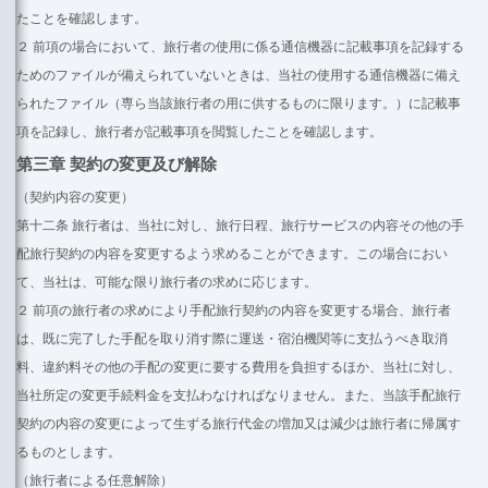
たことを確認します。
２ 前項の場合において、旅行者の使用に係る通信機器に記載事項を記録する
ためのファイルが備えられていないときは、当社の使用する通信機器に備え
られたファイル（専ら当該旅行者の用に供するものに限ります。）に記載事
項を記録し、旅行者が記載事項を閲覧したことを確認します。
第三章 契約の変更及び解除
（契約内容の変更）
第十二条 旅行者は、当社に対し、旅行日程、旅行サービスの内容その他の手
配旅行契約の内容を変更するよう求めることができます。この場合におい
て、当社は、可能な限り旅行者の求めに応じます。
２ 前項の旅行者の求めにより手配旅行契約の内容を変更する場合、旅行者
は、既に完了した手配を取り消す際に運送・宿泊機関等に支払うべき取消
料、違約料その他の手配の変更に要する費用を負担するほか、当社に対し、
当社所定の変更手続料金を支払わなければなりません。また、当該手配旅行
契約の内容の変更によって生ずる旅行代金の増加又は減少は旅行者に帰属す
るものとします。
（旅行者による任意解除）