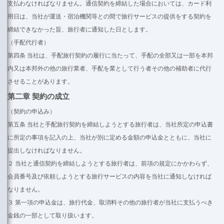
支払わなければなりません。通信契約を締結した場合においては、カード利
用日は、当社が運送・宿泊機関等との間で旅行サービスの提供をする契約を
締結できなかった旨、旅行者に通知した日とします。
（手配代行者）
第四条 当社は、手配旅行契約の履行に当たって、手配の全部又は一部を本邦
内又は本邦外の他の旅行業者、手配を業として行う者その他の補助者に代行
させることがあります。
第二章 契約の成立
（契約の申込み）
第五条 当社と手配旅行契約を締結しようとする旅行者は、当社所定の申込書
に所定の事項を記入の上、当社が別に定める金額の申込金とともに、当社に
提出しなければなりません。
２ 当社と通信契約を締結しようとする旅行者は、前項の規定にかかわらず、
会員番号及び依頼しようとする旅行サービスの内容を当社に通知しなければ
なりません。
３ 第一項の申込金は、旅行代金、取消料その他の旅行者が当社に支払うべき
金銭の一部として取り扱います。