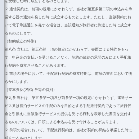
を受理した時に成立するものとします。
２ 通信契約は、前項の規定にかかわらず、当社が第五条第二項の申込みを承
諾する旨の通知を発した時に成立するものとします。ただし、当該契約にお
いて電子承諾通知を発する場合は、当該通知が旅行者に到達した時に成立す
るものとします。
（契約成立の特則）
第八条 当社は、第五条第一項の規定にかかわらず、書面による特約をもっ
て、申込金の支払いを受けることなく、契約の締結の承諾のみにより手配旅
行契約を成立させることがあります。
２ 前項の場合において、手配旅行契約の成立時期は、前項の書面において明
らかにします。
（乗車券及び宿泊券等の特則）
第九条 当社は、第五条第一項及び前条第一項の規定にかかわらず、運送サー
ビス又は宿泊サービスの手配のみを目的とする手配旅行契約であって旅行代
金と引換えに当該旅行サービスの提供を受ける権利を表示した書面を交付す
るものについては、口頭による申込みを受け付けることがあります。
２ 前項の場合において、手配旅行契約は、当社が契約の締結を承諾した時に
成立するものとします。