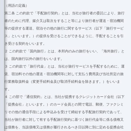
（用語の定義）
第二条 この約款で「手配旅行契約」とは、当社が旅行者の委託により、旅行
者のために代理、媒介又は取次をすること等により旅行者が運送・宿泊機関
等の提供する運送、宿泊その他の旅行に関するサービス（以下「旅行サービ
ス」といいます。）の提供を受けることができるように、手配することを引
き受ける契約をいいます。
２ この約款で「国内旅行」とは、本邦内のみの旅行をいい、「海外旅行」と
は、国内旅行以外の旅行をいいます。
３ この約款で「旅行代金」とは、当社が旅行サービスを手配するために、運
賃、宿泊料その他の運送・宿泊機関等に対して支払う費用及び当社所定の旅
行業務取扱料金（変更手続料金及び取消手続料金を除きます。）をいいま
す。
４ この部で「通信契約」とは、当社が提携するクレジットカード会社（以下
「提携会社」といいます。）のカード会員との間で電話、郵便、ファクシミ
リその他の通信手段による申込みを受けて締結する手配旅行契約であって、
当社が旅行者に対して有する手配旅行契約に基づく旅行代金等に係る債権又
は債務を、当該債権又は債務が履行されるべき日以降に別に定める提携会社