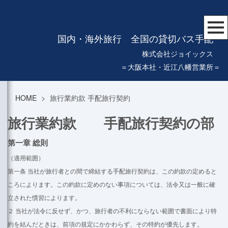
国内・海外旅行 全国の貸切バス手配
株式会社ジョイックス
＝大阪本社・近江八幡営業所＝
HOME
>
旅行業約款 手配旅行契約
旅行業約款 手配旅行契約の部
第一章 総則
（適用範囲）
第一条 当社が旅行者との間で締結する手配旅行契約は、この約款の定めると
ころによります。この約款に定めのない事項については、法令又は一般に確
立された慣習によります。
２ 当社が法令に反せず、かつ、旅行者の不利にならない範囲で書面により特
約を結んだときは、前項の規定にかかわらず、その特約が優先します。