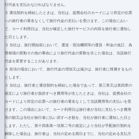
行代金を支払わなければなりません。
２ 通信契約を締結したときは、当社は、提携会社のカードにより所定の伝票
への旅行者の署名なくして旅行代金の支払いを受けます。この場合におい
て、カード利用日は、当社が確定した旅行サービスの内容を旅行者に通知し
た日とします。
３ 当社は、旅行開始前において、運送・宿泊機関等の運賃・料金の改訂、為
替相場の変動その他の事由により旅行代金の変動を生じた場合は、当該旅行
代金を変更することがあります。
４ 前項の場合において、旅行代金の増加又は減少は、旅行者に帰属するもの
とします。
５ 当社は、旅行者と通信契約を締結した場合であって、第三章又は第四章の
規定により旅行者が負担すべき費用等が生じたときは、当社は、提携会社の
カードにより所定の伝票への旅行者の署名なくして当該費用等の支払いを受
けます。この場合において、カード利用日は旅行者が当社に支払うべき費用
等の額又は当社が旅行者に払い戻すべき額を、当社が旅行者に通知した日と
します。ただし、第十四条第一項第二号の規定により当社が手配旅行契約を
解除した場合は、旅行者は、当社の定める期日までに、当社の定める支払方