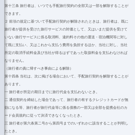
第十三条 旅行者は、いつでも手配旅行契約の全部又は一部を解除することが
できます。
２ 前項の規定に基づいて手配旅行契約が解除されたときは、旅行者は、既に
旅行者が提供を受けた旅行サービスの対価として、又はいまだ提供を受けて
いない旅行サービスに係る取消料、違約料その他の運送・宿泊機関等に対し
て既に支払い、又はこれから支払う費用を負担するほか、当社に対し、当社
所定の取消手続料金及び当社が得るはずであった取扱料金を支払わなければ
なりません。
（旅行者の責に帰すべき事由による解除）
第十四条 当社は、次に掲げる場合において、手配旅行契約を解除することが
あります。
一 旅行者が所定の期日までに旅行代金を支払わないとき。
二 通信契約を締結した場合であって、旅行者の有するクレジットカードが無
効になる等、旅行者が旅行代金等に係る債務の一部又は全部を提携会社のカ
ード会員規約に従って決済できなくなったとき。
三 旅行者が第六条第二号から第四号までのいずれかに該当することが判明し
たとき。