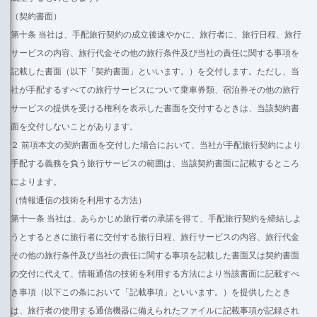
（契約書面）
第十条 当社は、手配旅行契約の成立後速やかに、旅行者に、旅行日程、旅行
サービスの内容、旅行代金その他の旅行条件及び当社の責任に関する事項を
記載した書面（以下「契約書面」といいます。）を交付します。ただし、当
社が手配するすべての旅行サービスについて乗車券類、宿泊券その他の旅行
サービスの提供を受ける権利を表示した書面を交付するときは、当該契約書
面を交付しないことがあります。
２ 前項本文の契約書面を交付した場合において、当社が手配旅行契約により
手配する義務を負う旅行サービスの範囲は、当該契約書面に記載するところ
によります。
（情報通信の技術を利用する方法）
第十一条 当社は、あらかじめ旅行者の承諾を得て、手配旅行契約を締結しよ
うとするときに旅行者に交付する旅行日程、旅行サービスの内容、旅行代金
その他の旅行条件及び当社の責任に関する事項を記載した書面又は契約書面
の交付に代えて、情報通信の技術を利用する方法により当該書面に記載すべ
き事項（以下この条において「記載事項」といいます。）を提供したとき
は、旅行者の使用する通信機器に備えられたファイルに記載事項が記録され