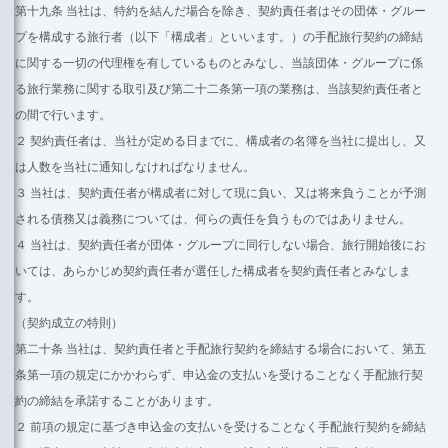
第十九条 当社は、特約を結んだ場合を除き、契約責任者はその団体・グルー
プを構成する旅行者（以下「構成者」といいます。）の手配旅行契約の締結
に関する一切の代理権を有しているものとみなし、当該団体・グループに係
る旅行業務に関する取引及び第二十二条第一項の業務は、当該契約責任者と
の間で行います。
２ 契約責任者は、当社が定める日までに、構成者の名簿を当社に提出し、又
は人数を当社に通知しなければなりません。
３ 当社は、契約責任者が構成者に対して現に負い、又は将来負うことが予測
される債務又は義務については、何らの責任を負うものではありません。
４ 当社は、契約責任者が団体・グループに同行しない場合、旅行開始後にお
いては、あらかじめ契約責任者が選任した構成者を契約責任者とみなしま
す。
（契約成立の特則）
第二十条 当社は、契約責任者と手配旅行契約を締結する場合において、第五
条第一項の規定にかかわらず、申込金の支払いを受けることなく手配旅行契
約の締結を承諾することがあります。
２ 前項の規定に基づき申込金の支払いを受けることなく手配旅行契約を締結