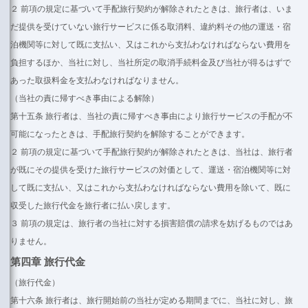
２ 前項の規定に基づいて手配旅行契約が解除されたときは、旅行者は、いま
だ提供を受けていない旅行サービスに係る取消料、違約料その他の運送・宿
泊機関等に対して既に支払い、又はこれから支払わなければならない費用を
負担するほか、当社に対し、当社所定の取消手続料金及び当社が得るはずで
あった取扱料金を支払わなければなりません。
（当社の責に帰すべき事由による解除）
第十五条 旅行者は、当社の責に帰すべき事由により旅行サービスの手配が不
可能になったときは、手配旅行契約を解除することができます。
２ 前項の規定に基づいて手配旅行契約が解除されたときは、当社は、旅行者
が既にその提供を受けた旅行サービスの対価として、運送・宿泊機関等に対
して既に支払い、又はこれから支払わなければならない費用を除いて、既に
収受した旅行代金を旅行者に払い戻します。
３ 前項の規定は、旅行者の当社に対する損害賠償の請求を妨げるものではあ
りません。
第四章 旅行代金
（旅行代金）
第十六条 旅行者は、旅行開始前の当社が定める期間までに、当社に対し、旅