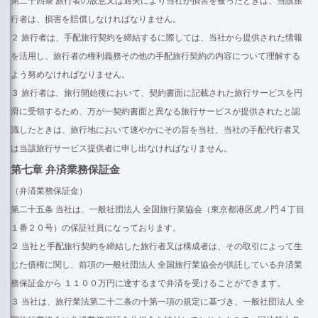
行者は、損害を賠償しなければなりません。
２ 旅行者は、手配旅行契約を締結するに際しては、当社から提供された情報
を活用し、旅行者の権利義務その他の手配旅行契約の内容について理解する
よう努めなければなりません。
３ 旅行者は、旅行開始後において、契約書面に記載された旅行サービスを円
滑に受領するため、万が一契約書面と異なる旅行サービスが提供されたと認
識したときは、旅行地において速やかにその旨を当社、当社の手配代行者又
は当該旅行サービス提供者に申し出なければなりません。
第七章 弁済業務保証金
（
弁済業務保証金）
第二十五条 当社は、一般社団法人 全国旅行業協会（東京都港区虎ノ門４丁目
１番２０号）の保証社員になっております。
２ 当社と手配旅行契約を締結した旅行者又は構成者は、その取引によって生
じた債権に関し、前項の一般社団法人 全国旅行業協会が供託している弁済業
務保証金から １１００万円に達するまで弁済を受けることができます。
３ 当社は、旅行業法第二十二条の十第一項の規定に基づき、一般社団法人 全