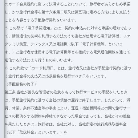
のカード会員規約に従って決済することについて、旅行者があらかじめ承諾
し、かつ旅行代金等を第十六条第二項又は第五項に定める方法により支払う
ことを内容とする手配旅行契約をいいます。
５ この部で「電子承諾通知」とは、契約の申込みに対する承諾の通知であっ
て、情報通信の技術を利用する方法のうち当社が使用する電子計算機、ファ
クシミリ装置、テレックス又は電話機（以下「電子計算機等」といいま
す。）と旅行者が使用する電子計算機等とを接続する電気通信回線を通じて
送信する方法により行うものをいいます。
６ この約款で「カード利用日」とは、旅行者又は当社が手配旅行契約に基づ
く旅行代金等の支払又は払戻債務を履行すべき日をいいます。
（手配債務の終了）
第三条 当社が善良な管理者の注意をもって旅行サービスの手配をしたとき
は、手配旅行契約に基づく当社の債務の履行は終了します。したがって、満
員、休業、条件不適当等の事由により、運送・宿泊機関等との間で旅行サー
ビスの提供をする契約を締結できなかった場合であっても、当社がその義務
を果たしたときは、旅行者は、当社に対し、当社所定の旅行業務取扱料金
（以下「取扱料金」といいます。）を