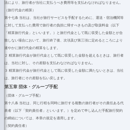
法により、旅行者が当社に支払うべき費用等を支払わなければなりません。
（旅行代金の精算）
第十七条 当社は、当社が旅行サービスを手配するために、運送・宿泊機関等
に対して支払った費用で旅行者の負担に帰すべきもの及び取扱料金（以下
「精算旅行代金」といいます。）と旅行代金として既に収受した金額とが合
致しない場合において、旅行終了後、次項及び第三項に定めるところにより
速やかに旅行代金の精算をします。
２ 精算旅行代金が旅行代金として既に収受した金額を超えるときは、旅行者
は、当社に対し、その差額を支払わなければなりません。
３ 精算旅行代金が旅行代金として既に収受した金額に満たないときは、当社
は、旅行者にその差額を払い戻します。
第五章 団体・グループ手配
（団体・グループ手配）
第十八条 当社は、同じ行程を同時に旅行する複数の旅行者がその責任ある代
表者（以下「契約責任者」といいます。）を定めて申し込んだ手配旅行契約
の締結については、本章の規定を適用します。
（契約責任者）