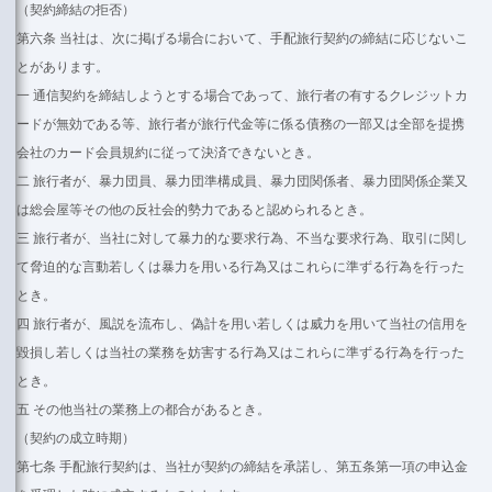
（契約締結の拒否）
第六条 当社は、次に掲げる場合において、手配旅行契約の締結に応じないこ
とがあります。
一 通信契約を締結しようとする場合であって、旅行者の有するクレジットカ
ードが無効である等、旅行者が旅行代金等に係る債務の一部又は全部を提携
会社のカード会員規約に従って決済できないとき。
二 旅行者が、暴力団員、暴力団準構成員、暴力団関係者、暴力団関係企業又
は総会屋等その他の反社会的勢力であると認められるとき。
三 旅行者が、当社に対して暴力的な要求行為、不当な要求行為、取引に関し
て脅迫的な言動若しくは暴力を用いる行為又はこれらに準ずる行為を行った
とき。
四 旅行者が、風説を流布し、偽計を用い若しくは威力を用いて当社の信用を
毀損し若しくは当社の業務を妨害する行為又はこれらに準ずる行為を行った
とき。
五 その他当社の業務上の都合があるとき。
（契約の成立時期）
第七条 手配旅行契約は、当社が契約の締結を承諾し、第五条第一項の申込金