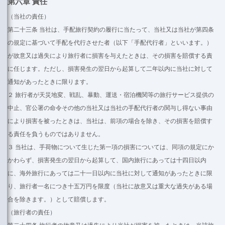
第六章 責任
（当社の責任）
第二十三条 当社は、手配旅行契約の履行に当たって、当社又は当社が第四条
の規定に基づいて手配を代行させた者（以下「手配代行者」といいます。）
が故意又は過失により旅行者に損害を与えたときは、その損害を賠償する責
に任じます。ただし、損害発生の翌日から起算して二年以内に当社に対して
通知があったときに限ります。
２ 旅行者が天災地変、戦乱、暴動、運送・宿泊機関等の旅行サービス提供の
中止、官公署の命令その他の当社又は当社の手配代行者の関与し得ない事由
により損害を被ったときは、当社は、前項の場合を除き、その損害を賠償す
る責任を負うものではありません。
３ 当社は、手荷物について生じた第一項の損害については、同項の規定にか
かわらず、損害発生の翌日から起算して、国内旅行にあっては十四日以内
に、海外旅行にあっては二十一日以内に当社に対して通知があったときに限
り、旅行者一名につき十五万円を限度（当社に故意又は重大な過失がある場
合を除きます。）として賠償します。
（旅行者の責任）
第二十四条 旅行者の故意又は過失により当社が損害を被ったときは、当該旅