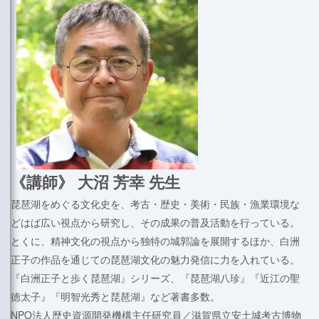
《講師》 大沼 芳幸 先生
琵琶湖をめぐる文化史を、考古・歴史・美術・民族・漁業環境な
どはば広い視点から研究し、その成果の普及活動を行っている。
とくに、精神文化の視点から独特の城郭論を展開するほか、白洲
正子の作品を通じての琵琶湖文化の魅力発信に力を入れている。
『白洲正子と歩く琵琶湖』シリーズ、『琵琶湖八珍』『近江の聖
徳太子』『明智光秀と琵琶湖』など著書多数。
NPO法人歴史資源開発機構主任研究員／滋賀県立安土城考古博物