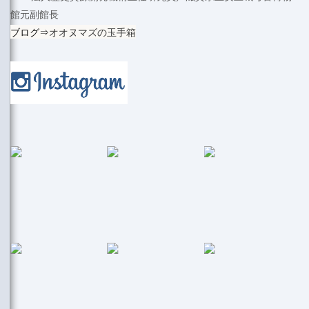
館元副館長
ブログ⇒
オオヌマズの玉手箱